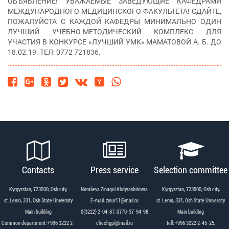
ОБЪЯВЛЕНИЕ! УВАЖАЕМЫЕ ЗАВЕДУЮЩИЕ КАФЕДРАМИ
МЕЖДУНАРОДНОГО МЕДИЦИНСКОГО ФАКУЛЬТЕТА! СДАЙТЕ,
ПОЖАЛУЙСТА С КАЖДОЙ КАФЕДРЫ МИНИМАЛЬНО ОДИН
ЛУЧШИЙ УЧЕБНО-МЕТОДИЧЕСКИЙ КОМПЛЕКС ДЛЯ
УЧАСТИЯ В КОНКУРСЕ «ЛУЧШИЙ УМК» МАМАТОВОЙ А. Б. ДО
18.02.19. ТЕЛ: 0772 721836.
Contacts
Press service
Selection committee
Kyrgyzstan, 723500, Osh city,
Nuralieva Zinagul Abdyrashitovna
Kyrgyzstan, 723500, Osh city,
st. Lenin, 331, Osh State University
Е-mail: zinur11@mail.ru
st. Lenin, 331, Osh State University
Main building
0(3222) 2-04-87, 0770-37-94-98
Main building
Common department: +996 3222 2-
chechgpi@mail.ru
tell: +996 3222 2-45-25,