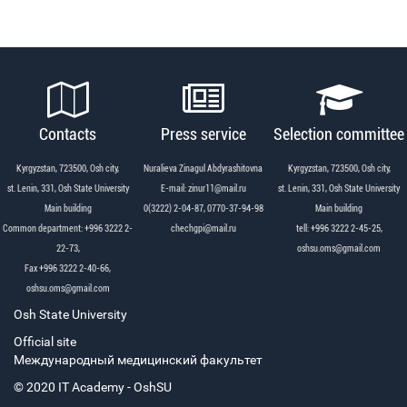
Contacts
Press service
Selection committee
Kyrgyzstan, 723500, Osh city,
Nuralieva Zinagul Abdyrashitovna
Kyrgyzstan, 723500, Osh city,
st. Lenin, 331, Osh State University
Е-mail: zinur11@mail.ru
st. Lenin, 331, Osh State University
Main building
0(3222) 2-04-87, 0770-37-94-98
Main building
Common department: +996 3222 2-
chechgpi@mail.ru
tell: +996 3222 2-45-25,
22-73,
oshsu.oms@gmail.com
Fax +996 3222 2-40-66,
oshsu.oms@gmail.com
Osh State University
Official site
Международный медицинский факультет
© 2020 IT Academy - OshSU