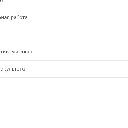
ет
ьная работа
тивный совет
факультета