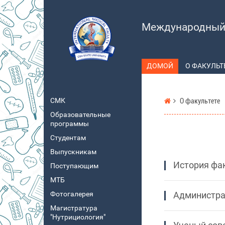
Международный 
ДОМОЙ
О ФАКУЛЬТ
СМК
О факультете
Образовательные
программы
Студентам
Выпускникам
История фа
Поступающим
МТБ
Фотогалерея
Администр
Магистратура
"Нутрициология"