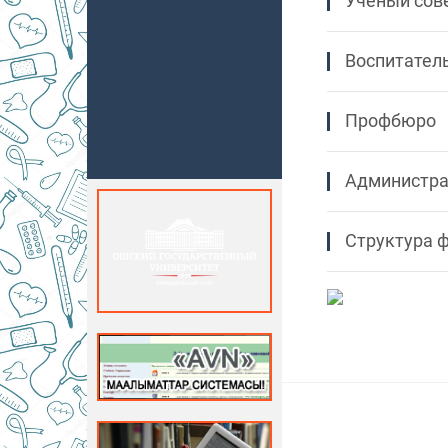
Ученый сов
Воспитател
Профбюро
Администра
Структура 