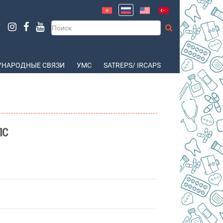
НАРОДНЫЕ СВЯЗИ
УМС
SATREPS/ IRCAPS
ПС